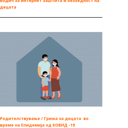
Водич за интернет заштита и безбедност на
децата
Родителствување / Грижа за децата во
време на Епидемија од КОВИД -19