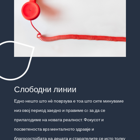
Слободни линии
Едно нешто што нѐ поврзува е тоа што сите минуваме
низ овој период заедно и правиме сé за да се
прилагодиме на новата реалност. Фокусот и
посветеноста врз менталното здравје и
благосостојбата на децата и старателите се исто толку