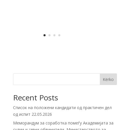
Kërko
Recent Posts
Список на положени кандидати од практичен дел
од испит 22.05.2026
Меморандум за соработка помеѓу Академијата за
судии и јавни обвинители, Министерството за