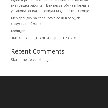
внатрешни работи – Центар за обукa и Јавната
установа Завод за социјални дејности – Скопје
Меморандум за соработка со Филозофски
факултет – Скопје
Брошури
ЗАВОД ЗА СОЦИЈАЛНИ ДЕЈНОСТИ СКОПЈЕ
Recent Comments
S’ka komente për shfaqje.