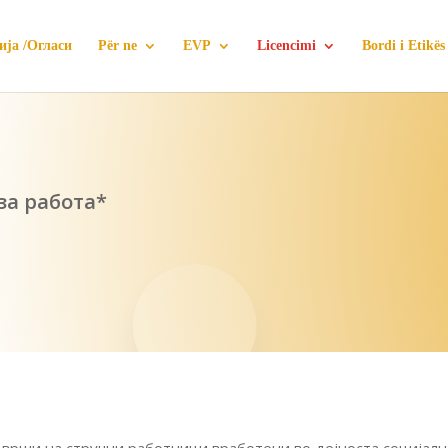
ија /Огласи
Për ne
EVP
Licencimi
Bordi i Etikës
за работа*