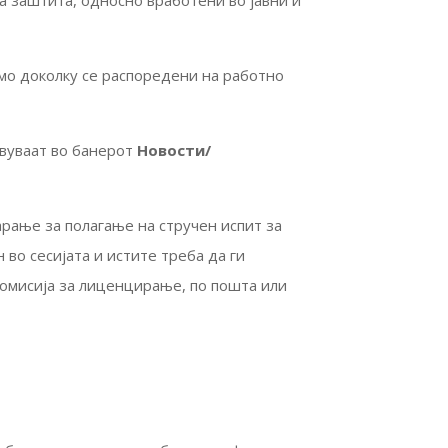
а заштита, односно вработени во јавни и
амо доколку се распоредени на работно
авуваат во банерот
Новости/
рање за полагање на стручен испит за
во сесијата и истите треба да ги
а Комисија за лиценцирање, по пошта или