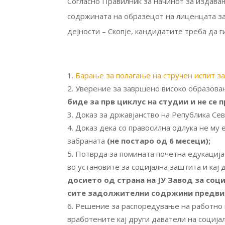
Согласно Правилник за начинот за издава
содржината на образецот на лиценцата за 
дејности – Скопје, кандидатите треба да 
Барање за полагање на стручен испит з
Уверение за завршено високо образован
биде за прв циклус на студии и не се 
Доказ за државјанство на Република С
Доказ дека со правосилна одлука не му
забраната
(не постаро од 6 месеци);
Потврда за помината почетна едукација
во установите за социјална заштита и кај 
досието од страна на ЈУ Завод за соц
сите задолжителни содржини предви
Решение за распоредување на работно ме
вработените кај други даватели на соција