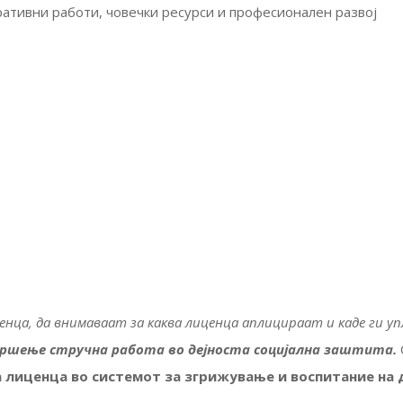
ративни работи, човечки ресурси и професионален развој
нца, да внимаваат за каква лиценца аплицираат и каде ги 
 вршење стручна работа во дејноста социјална заштита.
а лиценца во системот за згрижување и воспитание на