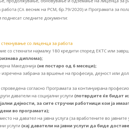
ње, продолжување, обновување и одземање на лиценца за р
работа (Сл. весник на РСМ, бр.79/2020) и Програмата за пола
ги поднесат следните документи:
а стекнување со лиценца за работа
ие со стекнати најмалку 180 кредити според ЕКТС или завр
признава диплома);
еверна Македонија
(не постаро од 6 месеци);
 е изречена забрана за вршење на професија, дејност или до
 спроведена согласно Програмата за континуирана професио
други даватели на социјални услуги
(потврдите ќе бидат из
ијални дејности, за сите стручни работници кои ја има
дени во програмата
);
сто на давател на јавна услуга (за вработените во јавните 
лни услуги
(кај даватели на јавни услуги да биде доста