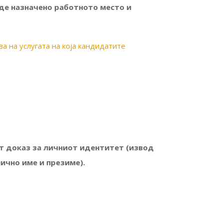
иде назначено работното место и
ва на услугата на која кандидатите
т доказ за личниот идентитет (извод
лично име и презиме).