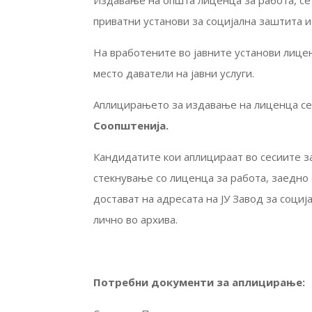
Издавање на општа лиценца за работа, се
приватни установи за социјална заштита и 
На вработените во јавните установи лицен
место даватели на јавни услуги.
Аплицирањето за издавање на лиценца се 
Соопштенија.
Кандидатите кои аплицираат во сесиите з
стекнување со лиценца за работа, заедно 
достават на адресата на ЈУ Завод за социј
лично во архива.
Потребни документи за аплицирање: