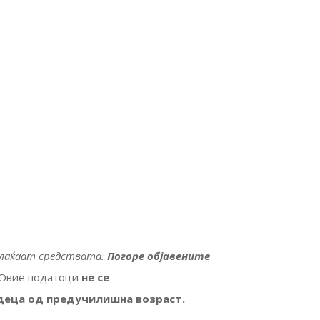
уплаќаат средствата.
Погоре објавените
Овие податоци
не се
 деца од предучилишна возраст.