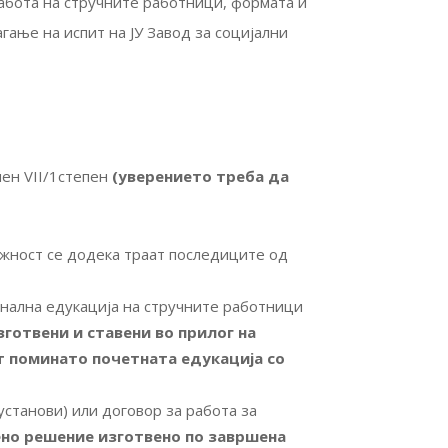
абота на стручните работници, формата и
гање на испит на ЈУ Завод за социјални
шен VII/1степен
(уверението треба да
лжност се додека траат последиците од
нална едукација на стручните работници
готвени и ставени во прилог на
ат поминато почетната едукација со
установи) или договор за работа за
вено решение изготвено по завршена