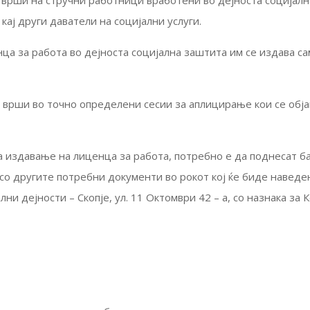
 врши на стручни работници вработени во дејноста социјалн
кај други даватели на социјални услуги.
ца за работа во дејноста социјална заштита им се издава с
врши во точно определени сесии за аплицирање кои се обј
а издавање на лиценца за работа, потребно е да поднесат ба
со другите потребни документи во рокот кој ќе биде наведен 
ални дејности – Скопје, ул. 11 Октомври 42 – а, со назнака з