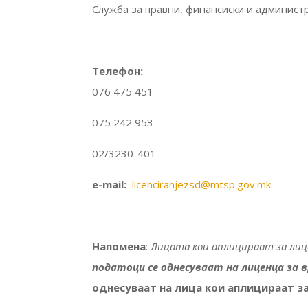
Служба за правни, финансиски и админист
Телефон:
076 475 451
075 242 953
02/3230-401
e-mail:
licenciranjezsd
@mtsp.gov.mk
Напомена
:
Лицата кои аплицираат за лице
податоци се однесуваат на лиценца за
однесуваат на лица кои аплицираат з